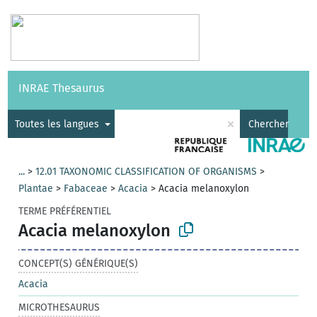
Vocabulaires
API
À propos
Nous contacter
Aide
INRAE Thesaurus
|
English
×
Toutes les langues
Chercher
...
>
12.01 TAXONOMIC CLASSIFICATION OF ORGANISMS
>
Plantae
>
Fabaceae
>
Acacia
>
Acacia melanoxylon
TERME PRÉFÉRENTIEL
Acacia melanoxylon
CONCEPT(S) GÉNÉRIQUE(S)
Acacia
MICROTHESAURUS