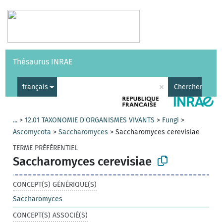
Vocabulaires
API
À propos
Nous contacter
Aide
Thésaurus INRAE
|
English
×
français
Chercher
...
>
12.01 TAXONOMIE D'ORGANISMES VIVANTS
>
Fungi
>
Ascomycota
>
Saccharomyces
>
Saccharomyces cerevisiae
TERME PRÉFÉRENTIEL
Saccharomyces cerevisiae
CONCEPT(S) GÉNÉRIQUE(S)
Saccharomyces
CONCEPT(S) ASSOCIÉ(S)