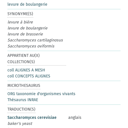
levure de boulangerie
SYNONYME(S)
levure à bière
levure de boulangerie
levure de brasserie
Saccharomyces cartilaginosus
Saccharomyces oviformis
APPARTIENT AU(X)
COLLECTION(S)
coll ALIGNES A MESH
coll CONCEPTS ALIGNES
MICROTHESAURUS
ORG taxonomie d'organismes vivants
Thésaurus INRAE
TRADUCTION(S)
Saccharomyces cerevisiae
anglais
baker's yeast