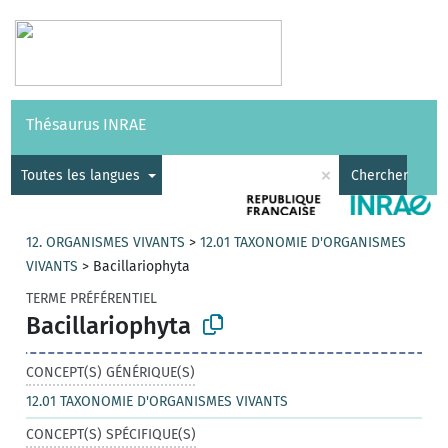
Vocabulaires
API
À propos
Nous contacter
Aide
Thésaurus INRAE
|
English
×
Toutes les langues
Chercher
12. ORGANISMES VIVANTS
>
12.01 TAXONOMIE D'ORGANISMES
VIVANTS
>
Bacillariophyta
TERME PRÉFÉRENTIEL
Bacillariophyta
CONCEPT(S) GÉNÉRIQUE(S)
12.01 TAXONOMIE D'ORGANISMES VIVANTS
CONCEPT(S) SPÉCIFIQUE(S)