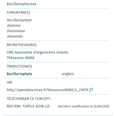
Bacillariophyceae
SYNONYME(S)
bacillariophyte
diatome
Diatomeae
diatomée
MICROTHESAURUS
ORG taxonomie d'organismes vivants
Thésaurus INRAE
TRADUCTION(S)
Bacillariophyta
anglais
URI
http://opendata.inrae.fr/thesaurusINRAE/c_23879
TÉLÉCHARGER CE CONCEPT :
RDF/XML
TURTLE
JSON-LD
Dernière modification le 26/06/2026