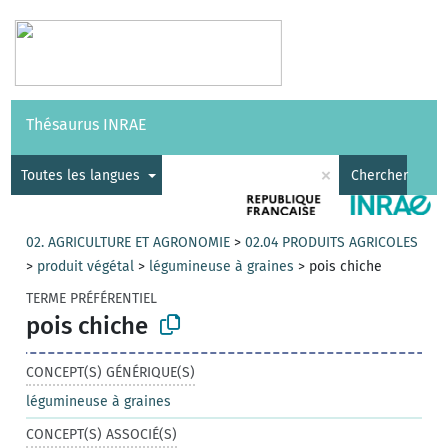
Vocabulaires
API
À propos
Nous contacter
Aide
Thésaurus INRAE
|
English
×
Toutes les langues
Chercher
02. AGRICULTURE ET AGRONOMIE
>
02.04 PRODUITS AGRICOLES
>
produit végétal
>
légumineuse à graines
>
pois chiche
TERME PRÉFÉRENTIEL
pois chiche
CONCEPT(S) GÉNÉRIQUE(S)
légumineuse à graines
CONCEPT(S) ASSOCIÉ(S)