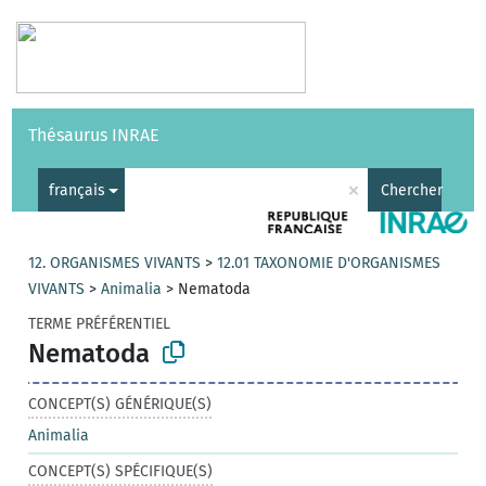
Vocabulaires
API
À propos
Nous contacter
Aide
Thésaurus INRAE
|
English
×
français
Chercher
12. ORGANISMES VIVANTS
>
12.01 TAXONOMIE D'ORGANISMES
VIVANTS
>
Animalia
>
Nematoda
TERME PRÉFÉRENTIEL
Nematoda
CONCEPT(S) GÉNÉRIQUE(S)
Animalia
CONCEPT(S) SPÉCIFIQUE(S)