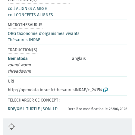
coll ALIGNES A MESH
coll CONCEPTS ALIGNES
MICROTHESAURUS
ORG taxonomie d'organismes vivants
Thésaurus INRAE
TRADUCTION(S)
Nematoda
anglais
round worm
threadworm
URI
http://opendata.inrae.fr/thesaurusINRAE/c_24154
TÉLÉCHARGER CE CONCEPT :
RDF/XML
TURTLE
JSON-LD
Dernière modification le 26/06/2026