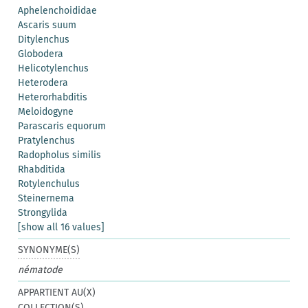
Aphelenchoididae
Ascaris suum
Ditylenchus
Globodera
Helicotylenchus
Heterodera
Heterorhabditis
Meloidogyne
Parascaris equorum
Pratylenchus
Radopholus similis
Rhabditida
Rotylenchulus
Steinernema
Strongylida
[show all 16 values]
SYNONYME(S)
nématode
APPARTIENT AU(X)
COLLECTION(S)