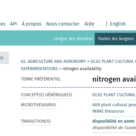
res
API
À propos
Nous contacter
Aide
|
English
Langue des données
Toutes les langues
és
02. AGRICULTURE AND AGRONOMY
>
02.02 PLANT CULTURAL
EXPERIMENTATIONS
>
nitrogen availability
nitrogen avai
TERME PRÉFÉRENTIEL
CONCEPT(S) GÉNÉRIQUE(S)
02.02 PLANT CULTURA
MICROTHESAURUS
AGR plant cultural pr
INRAE thesaurus
TRADUCTION(S)
disponibilité en azote
disponibilité de l'azot