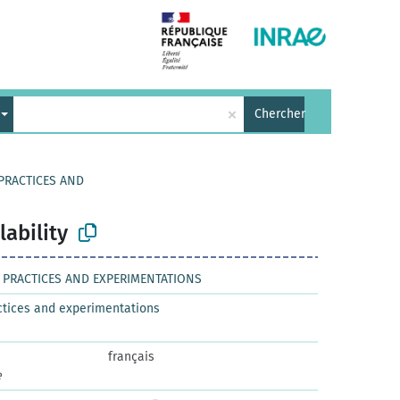
×
Chercher
 PRACTICES AND
lability
L PRACTICES AND EXPERIMENTATIONS
actices and experimentations
français
e