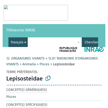
Vocabulaires
API
À propos
Nous contacter
Aide
Thésaurus INRAE
|
English
×
français
Chercher
12. ORGANISMES VIVANTS
>
12.01 TAXONOMIE D'ORGANISMES
VIVANTS
>
Animalia
>
Pisces
>
Lepisosteidae
TERME PRÉFÉRENTIEL
Lepisosteidae
CONCEPT(S) GÉNÉRIQUE(S)
Pisces
CONCEPT(S) SPÉCIFIQUE(S)