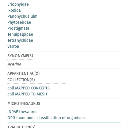
Eriophyidae
Ixodida
Panonychus ulmi
Phytoseiidae
Prostigmata
Tenuipalpidae
Tetranychidae
Varroa
SYNONYME(S)
Acarina
APPARTIENT AU(X)
COLLECTION(S)
coll MAPPED CONCEPTS
coll MAPPED TO MESH
MICROTHESAURUS
INRAE thesaurus
ORG taxonomic classification of organisms
TRADUCTION(S)