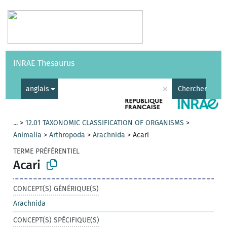
Vocabulaires
API
À propos
Nous contacter
Aide
INRAE Thesaurus
|
English
×
anglais
Chercher
...
>
12.01 TAXONOMIC CLASSIFICATION OF ORGANISMS
>
Animalia
>
Arthropoda
>
Arachnida
>
Acari
TERME PRÉFÉRENTIEL
Acari
CONCEPT(S) GÉNÉRIQUE(S)
Arachnida
CONCEPT(S) SPÉCIFIQUE(S)