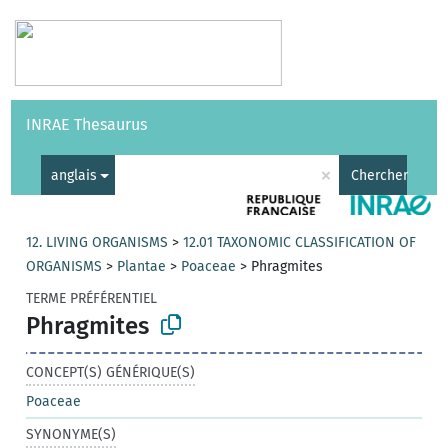
Vocabulaires
API
À propos
Nous contacter
Aide
INRAE Thesaurus
|
English
×
anglais
Chercher
12. LIVING ORGANISMS
>
12.01 TAXONOMIC CLASSIFICATION OF
ORGANISMS
>
Plantae
>
Poaceae
>
Phragmites
TERME PRÉFÉRENTIEL
Phragmites
CONCEPT(S) GÉNÉRIQUE(S)
Poaceae
SYNONYME(S)