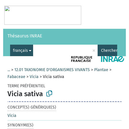
Vocabulaires
API
À propos
Nous contacter
Aide
Thésaurus INRAE
|
English
×
français
Chercher
...
>
12.01 TAXONOMIE D'ORGANISMES VIVANTS
>
Plantae
>
Fabaceae
>
Vicia
>
Vicia sativa
TERME PRÉFÉRENTIEL
Vicia sativa
CONCEPT(S) GÉNÉRIQUE(S)
Vicia
SYNONYME(S)