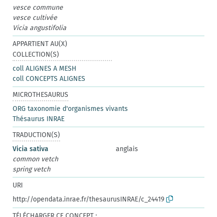
vesce commune
vesce cultivée
Vicia angustifolia
APPARTIENT AU(X)
COLLECTION(S)
coll ALIGNES A MESH
coll CONCEPTS ALIGNES
MICROTHESAURUS
ORG taxonomie d'organismes vivants
Thésaurus INRAE
TRADUCTION(S)
Vicia sativa
anglais
common vetch
spring vetch
URI
http://opendata.inrae.fr/thesaurusINRAE/c_24419
TÉLÉCHARGER CE CONCEPT :