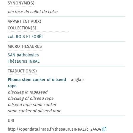
SYNONYME(S)
nécrose du collet du colza
APPARTIENT AU(X)
COLLECTION(S)
coll BOIS ET FORÊT
MICROTHESAURUS
SAN pathologies
Thésaurus INRAE
TRADUCTION(S)
Phoma stem canker of oilseed
anglais
rape
blackleg in rapeseed
blackleg of oilseed rape
oilseed rape stem canker
stem canker of oilseed rape
URI
http://opendata.inrae.fr/thesaurusINRAE/c_24434