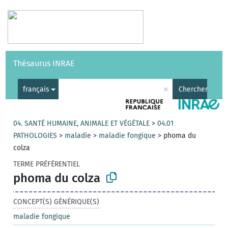
Vocabulaires
API
À propos
Nous contacter
Aide
Thésaurus INRAE
|
English
×
français
Chercher
04. SANTÉ HUMAINE, ANIMALE ET VÉGÉTALE
>
04.01
PATHOLOGIES
>
maladie
>
maladie fongique
>
phoma du
colza
TERME PRÉFÉRENTIEL
phoma du colza
CONCEPT(S) GÉNÉRIQUE(S)
maladie fongique