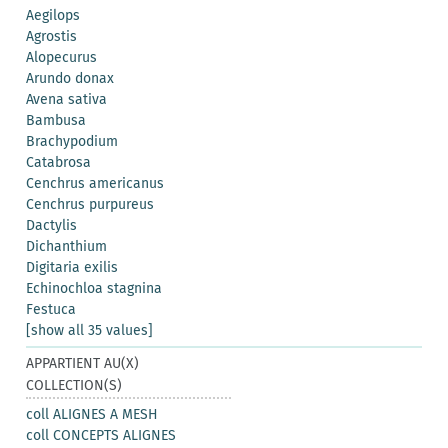
Aegilops
Agrostis
Alopecurus
Arundo donax
Avena sativa
Bambusa
Brachypodium
Catabrosa
Cenchrus americanus
Cenchrus purpureus
Dactylis
Dichanthium
Digitaria exilis
Echinochloa stagnina
Festuca
[show all 35 values]
APPARTIENT AU(X)
COLLECTION(S)
coll ALIGNES A MESH
coll CONCEPTS ALIGNES