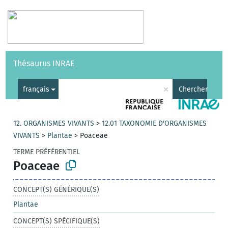
Vocabulaires
API
À propos
Nous contacter
Aide
Thésaurus INRAE
|
English
×
français
Chercher
12. ORGANISMES VIVANTS
>
12.01 TAXONOMIE D'ORGANISMES
VIVANTS
>
Plantae
>
Poaceae
TERME PRÉFÉRENTIEL
Poaceae
CONCEPT(S) GÉNÉRIQUE(S)
Plantae
CONCEPT(S) SPÉCIFIQUE(S)