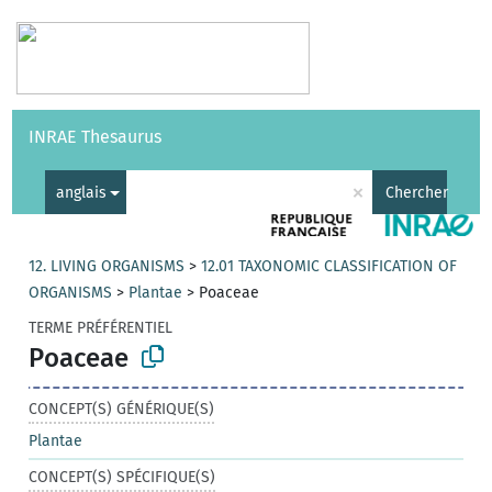
Vocabulaires
API
À propos
Nous contacter
Aide
INRAE Thesaurus
|
English
×
anglais
Chercher
12. LIVING ORGANISMS
>
12.01 TAXONOMIC CLASSIFICATION OF
ORGANISMS
>
Plantae
>
Poaceae
TERME PRÉFÉRENTIEL
Poaceae
CONCEPT(S) GÉNÉRIQUE(S)
Plantae
CONCEPT(S) SPÉCIFIQUE(S)