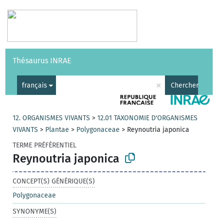
Vocabulaires
API
À propos
Nous contacter
Aide
Thésaurus INRAE
|
English
×
français
Chercher
12. ORGANISMES VIVANTS
>
12.01 TAXONOMIE D'ORGANISMES
VIVANTS
>
Plantae
>
Polygonaceae
>
Reynoutria japonica
TERME PRÉFÉRENTIEL
Reynoutria japonica
CONCEPT(S) GÉNÉRIQUE(S)
Polygonaceae
SYNONYME(S)