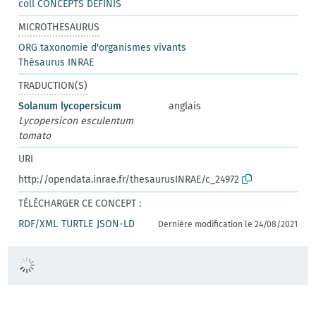
coll CONCEPTS DEFINIS
MICROTHESAURUS
ORG taxonomie d'organismes vivants
Thésaurus INRAE
TRADUCTION(S)
Solanum lycopersicum
anglais
Lycopersicon esculentum
tomato
URI
http://opendata.inrae.fr/thesaurusINRAE/c_24972
TÉLÉCHARGER CE CONCEPT :
RDF/XML
TURTLE
JSON-LD
Dernière modification le 24/08/2021