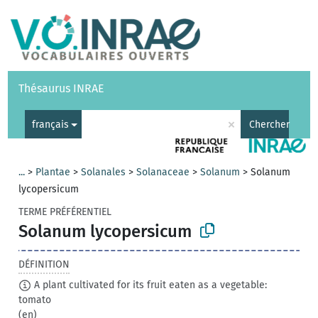
Vocabulaires
API
À propos
Nous contacter
Aide
Thésaurus INRAE
|
English
×
français
Chercher
...
>
Plantae
>
Solanales
>
Solanaceae
>
Solanum
>
Solanum
lycopersicum
TERME PRÉFÉRENTIEL
Solanum lycopersicum
DÉFINITION
A plant cultivated for its fruit eaten as a vegetable:
tomato
(en)