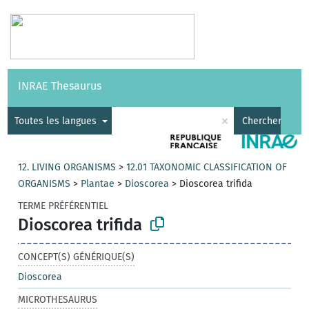
Vocabulaires
API
À propos
Nous contacter
Aide
INRAE Thesaurus
|
English
×
Toutes les langues
Chercher
12. LIVING ORGANISMS
>
12.01 TAXONOMIC CLASSIFICATION OF
ORGANISMS
>
Plantae
>
Dioscorea
>
Dioscorea trifida
TERME PRÉFÉRENTIEL
Dioscorea trifida
CONCEPT(S) GÉNÉRIQUE(S)
Dioscorea
MICROTHESAURUS