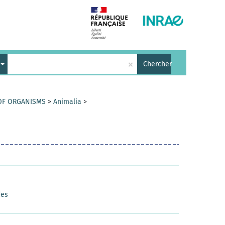
×
Chercher
 OF ORGANISMS
>
Animalia
>
des