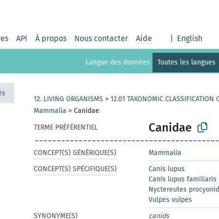
res
API
À propos
Nous contacter
Aide
|
English
Langue des données
Toutes les langues
és
12. LIVING ORGANISMS
>
12.01 TAXONOMIC CLASSIFICATION
Mammalia
>
Canidae
Canidae
TERME PRÉFÉRENTIEL
CONCEPT(S) GÉNÉRIQUE(S)
Mammalia
CONCEPT(S) SPÉCIFIQUE(S)
Canis lupus
Canis lupus familiaris
Nyctereutes procyoni
Vulpes vulpes
SYNONYME(S)
canids