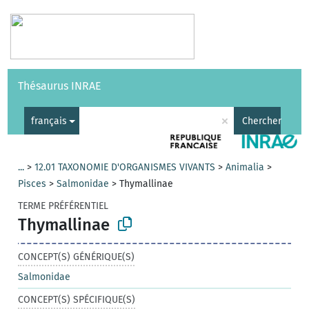
Vocabulaires
API
À propos
Nous contacter
Aide
Thésaurus INRAE
|
English
×
français
Chercher
...
>
12.01 TAXONOMIE D'ORGANISMES VIVANTS
>
Animalia
>
Pisces
>
Salmonidae
>
Thymallinae
TERME PRÉFÉRENTIEL
Thymallinae
CONCEPT(S) GÉNÉRIQUE(S)
Salmonidae
CONCEPT(S) SPÉCIFIQUE(S)