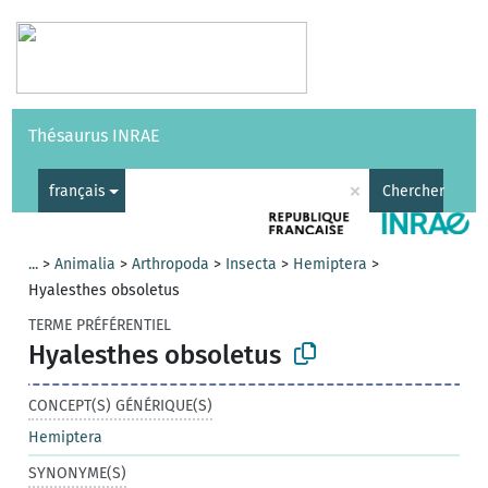
Vocabulaires
API
À propos
Nous contacter
Aide
Thésaurus INRAE
|
English
×
français
Chercher
...
>
Animalia
>
Arthropoda
>
Insecta
>
Hemiptera
>
Hyalesthes obsoletus
TERME PRÉFÉRENTIEL
Hyalesthes obsoletus
CONCEPT(S) GÉNÉRIQUE(S)
Hemiptera
SYNONYME(S)