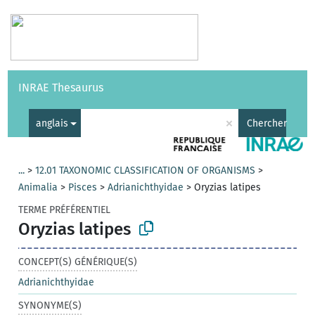
Vocabulaires
API
À propos
Nous contacter
Aide
INRAE Thesaurus
|
English
×
anglais
Chercher
...
>
12.01 TAXONOMIC CLASSIFICATION OF ORGANISMS
>
Animalia
>
Pisces
>
Adrianichthyidae
>
Oryzias latipes
TERME PRÉFÉRENTIEL
Oryzias latipes
CONCEPT(S) GÉNÉRIQUE(S)
Adrianichthyidae
SYNONYME(S)