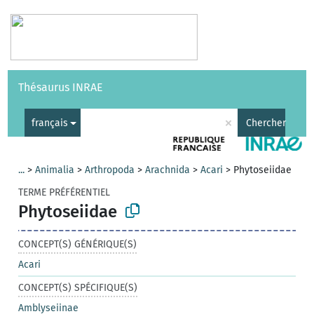
Vocabulaires
API
À propos
Nous contacter
Aide
Thésaurus INRAE
|
English
×
français
Chercher
...
>
Animalia
>
Arthropoda
>
Arachnida
>
Acari
>
Phytoseiidae
TERME PRÉFÉRENTIEL
Phytoseiidae
CONCEPT(S) GÉNÉRIQUE(S)
Acari
CONCEPT(S) SPÉCIFIQUE(S)
Amblyseiinae