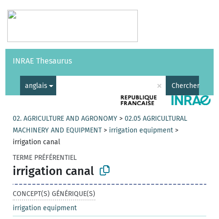
Vocabulaires
API
À propos
Nous contacter
Aide
INRAE Thesaurus
|
English
×
anglais
Chercher
02. AGRICULTURE AND AGRONOMY
>
02.05 AGRICULTURAL
MACHINERY AND EQUIPMENT
>
irrigation equipment
>
irrigation canal
TERME PRÉFÉRENTIEL
irrigation canal
CONCEPT(S) GÉNÉRIQUE(S)
irrigation equipment