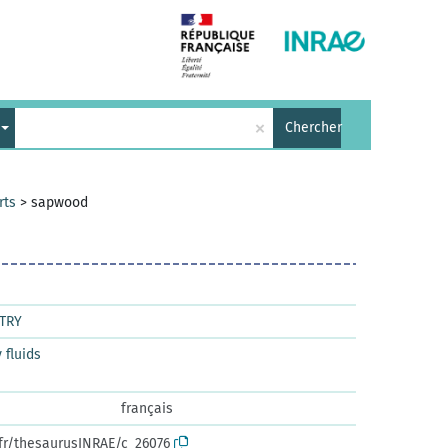
×
Chercher
rts
>
sapwood
TRY
fluids
français
.fr/thesaurusINRAE/c_26076