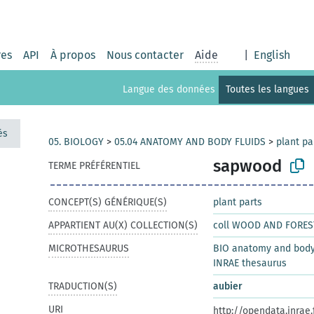
res
API
À propos
Nous contacter
Aide
|
English
Langue des données
Toutes les langues
és
05. BIOLOGY
>
05.04 ANATOMY AND BODY FLUIDS
>
plant pa
sapwood
TERME PRÉFÉRENTIEL
CONCEPT(S) GÉNÉRIQUE(S)
plant parts
APPARTIENT AU(X) COLLECTION(S)
coll WOOD AND FORES
MICROTHESAURUS
BIO anatomy and body 
INRAE thesaurus
TRADUCTION(S)
aubier
URI
http://opendata.inrae