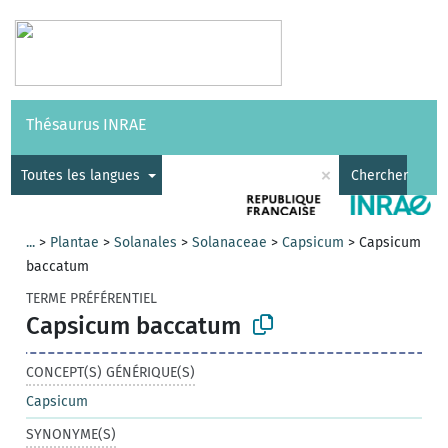
Vocabulaires
API
À propos
Nous contacter
Aide
Thésaurus INRAE
|
English
×
Toutes les langues
Chercher
...
>
Plantae
>
Solanales
>
Solanaceae
>
Capsicum
>
Capsicum
baccatum
TERME PRÉFÉRENTIEL
Capsicum baccatum
CONCEPT(S) GÉNÉRIQUE(S)
Capsicum
SYNONYME(S)