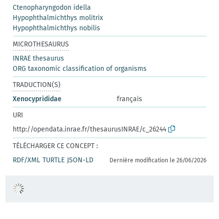
Ctenopharyngodon idella
Hypophthalmichthys molitrix
Hypophthalmichthys nobilis
MICROTHESAURUS
INRAE thesaurus
ORG taxonomic classification of organisms
TRADUCTION(S)
Xenocyprididae
français
URI
http://opendata.inrae.fr/thesaurusINRAE/c_26244
TÉLÉCHARGER CE CONCEPT :
RDF/XML
TURTLE
JSON-LD
Dernière modification le 26/06/2026