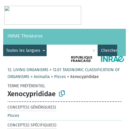
Vocabulaires
API
À propos
Nous contacter
Aide
INRAE Thesaurus
|
English
×
Toutes les langues
Chercher
12. LIVING ORGANISMS
>
12.01 TAXONOMIC CLASSIFICATION OF
ORGANISMS
>
Animalia
>
Pisces
>
Xenocyprididae
TERME PRÉFÉRENTIEL
Xenocyprididae
CONCEPT(S) GÉNÉRIQUE(S)
Pisces
CONCEPT(S) SPÉCIFIQUE(S)