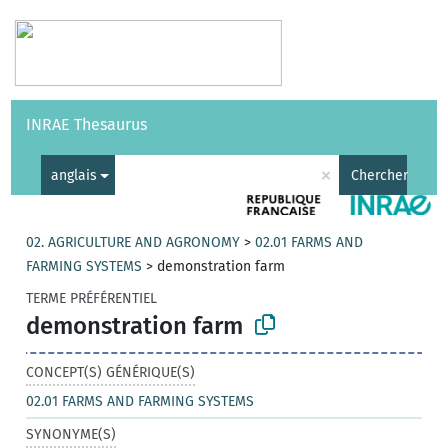
Vocabulaires
API
À propos
Nous contacter
Aide
INRAE Thesaurus
|
English
×
anglais
Chercher
02. AGRICULTURE AND AGRONOMY
>
02.01 FARMS AND
FARMING SYSTEMS
>
demonstration farm
TERME PRÉFÉRENTIEL
demonstration farm
CONCEPT(S) GÉNÉRIQUE(S)
02.01 FARMS AND FARMING SYSTEMS
SYNONYME(S)