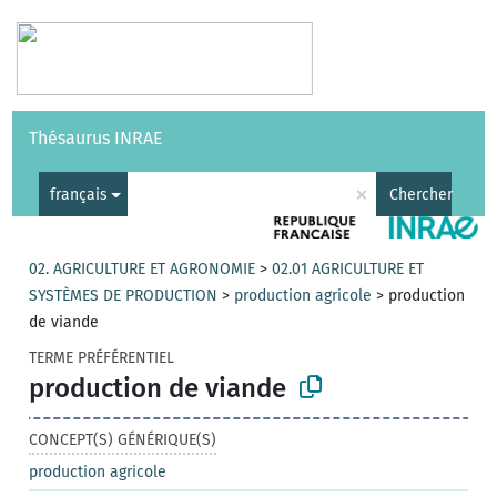
Vocabulaires
API
À propos
Nous contacter
Aide
Thésaurus INRAE
|
English
×
français
Chercher
02. AGRICULTURE ET AGRONOMIE
>
02.01 AGRICULTURE ET
SYSTÈMES DE PRODUCTION
>
production agricole
>
production
de viande
TERME PRÉFÉRENTIEL
production de viande
CONCEPT(S) GÉNÉRIQUE(S)
production agricole