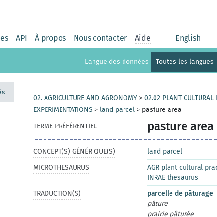
res
API
À propos
Nous contacter
Aide
|
English
Langue des données
Toutes les langues
és
02. AGRICULTURE AND AGRONOMY
>
02.02 PLANT CULTURAL
EXPERIMENTATIONS
>
land parcel
>
pasture area
pasture area
TERME PRÉFÉRENTIEL
CONCEPT(S) GÉNÉRIQUE(S)
land parcel
MICROTHESAURUS
AGR plant cultural pr
INRAE thesaurus
TRADUCTION(S)
parcelle de pâturage
pâture
prairie pâturée