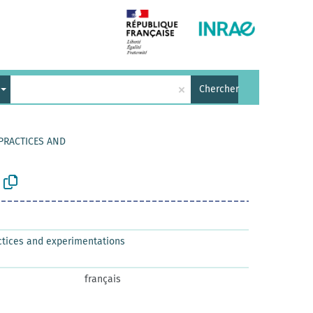
×
Chercher
 PRACTICES AND
actices and experimentations
français