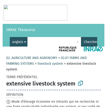
Vocabulaires
API
À propos
Nous contacter
Aide
INRAE Thesaurus
|
English
×
anglais
Chercher
02. AGRICULTURE AND AGRONOMY
>
02.01 FARMS AND
FARMING SYSTEMS
>
livestock system
>
extensive livestock
system
TERME PRÉFÉRENTIEL
extensive livestock system
DÉFINITION
Mode d’élevage économe en intrants qui ne recherche ni
une forte productivité individuelle par animal, ni par unité de