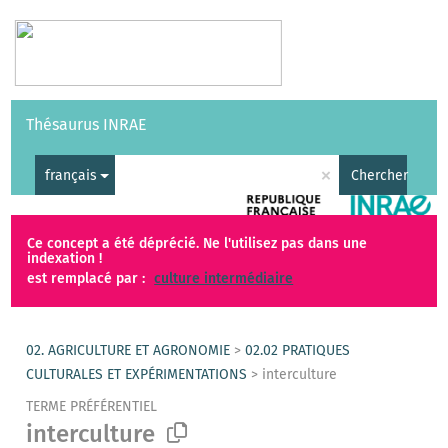
Vocabulaires
API
À propos
Nous contacter
Aide
Thésaurus INRAE
|
English
×
français
Chercher
Ce concept a été déprécié. Ne l'utilisez pas dans une
indexation !
est remplacé par :
culture intermédiaire
02. AGRICULTURE ET AGRONOMIE
>
02.02 PRATIQUES
CULTURALES ET EXPÉRIMENTATIONS
>
interculture
TERME PRÉFÉRENTIEL
interculture