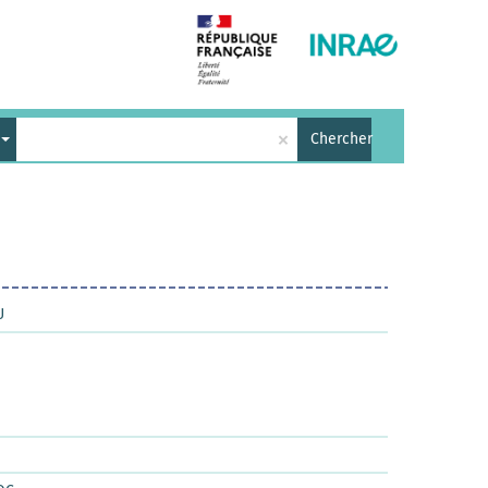
×
Chercher
U