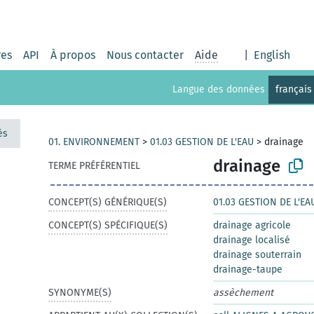
res
API
À propos
Nous contacter
Aide
|
English
Langue des données
français
és
01. ENVIRONNEMENT
>
01.03 GESTION DE L'EAU
>
drainage
drainage
TERME PRÉFÉRENTIEL
CONCEPT(S) GÉNÉRIQUE(S)
01.03 GESTION DE L'EA
CONCEPT(S) SPÉCIFIQUE(S)
drainage agricole
drainage localisé
drainage souterrain
drainage-taupe
SYNONYME(S)
assèchement