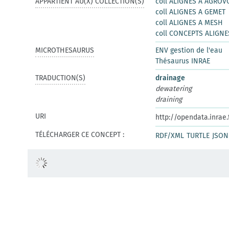
APPARTIENT AU(X) COLLECTION(S)
coll ALIGNES A AGROV
coll ALIGNES A GEMET
coll ALIGNES A MESH
coll CONCEPTS ALIGNE
MICROTHESAURUS
ENV gestion de l'eau
Thésaurus INRAE
TRADUCTION(S)
drainage
dewatering
draining
URI
http://opendata.inrae
TÉLÉCHARGER CE CONCEPT :
RDF/XML
TURTLE
JSON