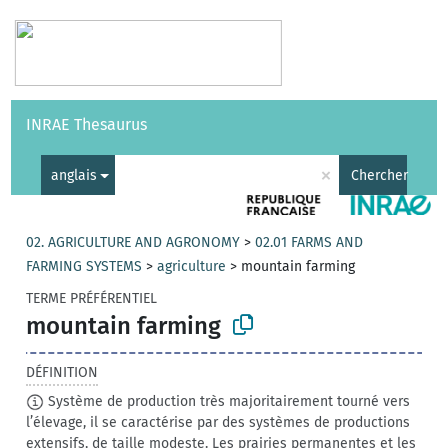
Vocabulaires
API
À propos
Nous contacter
Aide
INRAE Thesaurus
|
English
×
anglais
Chercher
02. AGRICULTURE AND AGRONOMY
>
02.01 FARMS AND
FARMING SYSTEMS
>
agriculture
>
mountain farming
TERME PRÉFÉRENTIEL
mountain farming
DÉFINITION
Système de production très majoritairement tourné vers
l’élevage, il se caractérise par des systèmes de productions
extensifs, de taille modeste. Les prairies permanentes et les