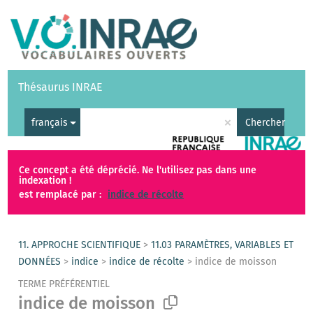
Vocabulaires
API
À propos
Nous contacter
Aide
Thésaurus INRAE
|
English
×
français
Chercher
Ce concept a été déprécié. Ne l'utilisez pas dans une
indexation !
est remplacé par :
indice de récolte
11. APPROCHE SCIENTIFIQUE
>
11.03 PARAMÈTRES, VARIABLES ET
DONNÉES
>
indice
>
indice de récolte
>
indice de moisson
TERME PRÉFÉRENTIEL
indice de moisson