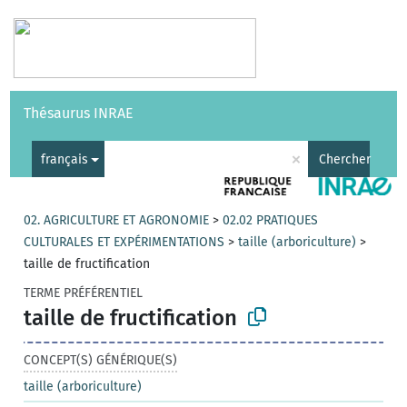
Vocabulaires
API
À propos
Nous contacter
Aide
Thésaurus INRAE
|
English
×
français
Chercher
02. AGRICULTURE ET AGRONOMIE
>
02.02 PRATIQUES
CULTURALES ET EXPÉRIMENTATIONS
>
taille (arboriculture)
>
taille de fructification
TERME PRÉFÉRENTIEL
taille de fructification
CONCEPT(S) GÉNÉRIQUE(S)
taille (arboriculture)