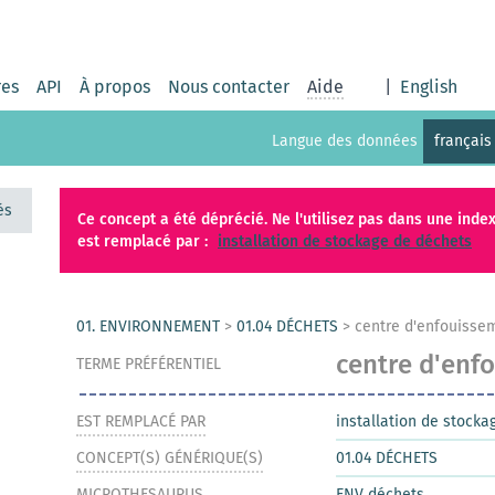
res
API
À propos
Nous contacter
Aide
|
English
Langue des données
français
és
Ce concept a été déprécié. Ne l'utilisez pas dans une index
est remplacé par :
installation de stockage de déchets
01. ENVIRONNEMENT
>
01.04 DÉCHETS
>
centre d'enfouisse
centre d'enf
TERME PRÉFÉRENTIEL
EST REMPLACÉ PAR
installation de stocka
CONCEPT(S) GÉNÉRIQUE(S)
01.04 DÉCHETS
MICROTHESAURUS
ENV déchets