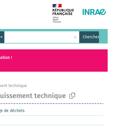
×
Chercher
ation !
ment technique
ouissement technique
ge de déchets