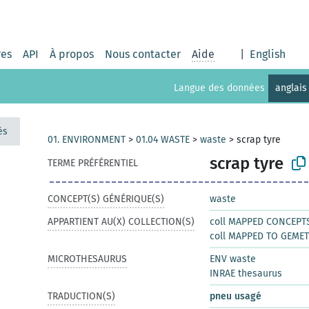
res
API
À propos
Nous contacter
Aide
|
English
Langue des données
anglais
és
01. ENVIRONMENT
>
01.04 WASTE
>
waste
>
scrap tyre
scrap tyre
TERME PRÉFÉRENTIEL
CONCEPT(S) GÉNÉRIQUE(S)
waste
APPARTIENT AU(X) COLLECTION(S)
coll MAPPED CONCEPT
coll MAPPED TO GEMET
MICROTHESAURUS
ENV waste
INRAE thesaurus
TRADUCTION(S)
pneu usagé