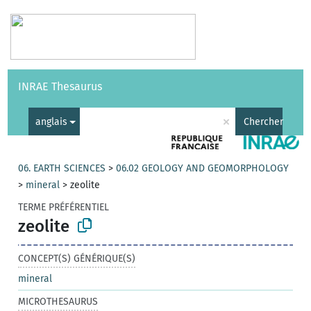
Vocabulaires
API
À propos
Nous contacter
Aide
INRAE Thesaurus
|
English
×
anglais
Chercher
06. EARTH SCIENCES
>
06.02 GEOLOGY AND GEOMORPHOLOGY
>
mineral
>
zeolite
TERME PRÉFÉRENTIEL
zeolite
CONCEPT(S) GÉNÉRIQUE(S)
mineral
MICROTHESAURUS