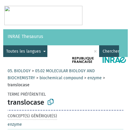
Vocabulaires
API
À propos
Nous contacter
Aide
INRAE Thesaurus
|
English
×
Toutes les langues
Chercher
05. BIOLOGY
>
05.02 MOLECULAR BIOLOGY AND
BIOCHEMISTRY
>
biochemical compound
>
enzyme
>
translocase
TERME PRÉFÉRENTIEL
translocase
CONCEPT(S) GÉNÉRIQUE(S)
enzyme