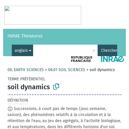
Vocabulaires
API
À propos
Nous contacter
Aide
INRAE Thesaurus
|
English
×
anglais
Chercher
06. EARTH SCIENCES
>
06.01 SOIL SCIENCES
>
soil dynamics
TERME PRÉFÉRENTIEL
soil dynamics
DÉFINITION
Successions, à court pas de temps (jour, semaine,
saison), des phénomènes relatifs à la circulation et à la
rétention de l'eau, au jeu des agrégats, à l'activité biologique,
et aux températures, dans les différents horizons d'un sol.