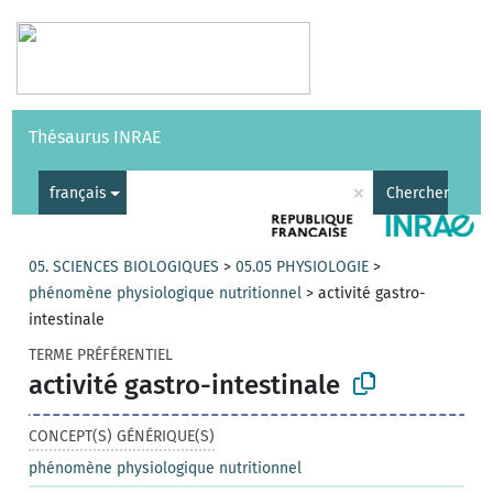
Vocabulaires
API
À propos
Nous contacter
Aide
Thésaurus INRAE
|
English
×
français
Chercher
05. SCIENCES BIOLOGIQUES
>
05.05 PHYSIOLOGIE
>
phénomène physiologique nutritionnel
>
activité gastro-
intestinale
TERME PRÉFÉRENTIEL
activité gastro-intestinale
CONCEPT(S) GÉNÉRIQUE(S)
phénomène physiologique nutritionnel