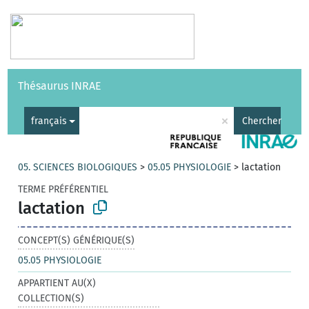
Vocabulaires
API
À propos
Nous contacter
Aide
Thésaurus INRAE
|
English
×
français
Chercher
05. SCIENCES BIOLOGIQUES
>
05.05 PHYSIOLOGIE
>
lactation
TERME PRÉFÉRENTIEL
lactation
CONCEPT(S) GÉNÉRIQUE(S)
05.05 PHYSIOLOGIE
APPARTIENT AU(X)
COLLECTION(S)