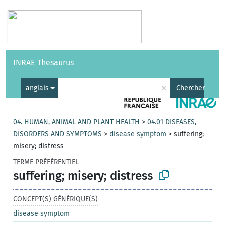
Vocabulaires
API
À propos
Nous contacter
Aide
INRAE Thesaurus
|
English
×
anglais
Chercher
04. HUMAN, ANIMAL AND PLANT HEALTH
>
04.01 DISEASES,
DISORDERS AND SYMPTOMS
>
disease symptom
>
suffering;
misery; distress
TERME PRÉFÉRENTIEL
suffering; misery; distress
CONCEPT(S) GÉNÉRIQUE(S)
disease symptom