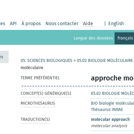
res
API
À propos
Nous contacter
Aide
|
English
Langue des données
français
és
05. SCIENCES BIOLOGIQUES
>
05.02 BIOLOGIE MOLÉCULAIRE
moléculaire
approche mol
TERME PRÉFÉRENTIEL
CONCEPT(S) GÉNÉRIQUE(S)
05.02 BIOLOGIE MOLÉC
MICROTHESAURUS
BIO biologie moléculai
Thésaurus INRAE
TRADUCTION(S)
molecular approach
molecular analysis