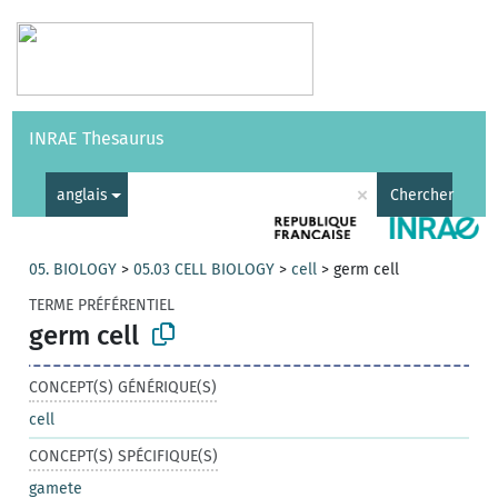
Vocabulaires
API
À propos
Nous contacter
Aide
INRAE Thesaurus
|
English
×
anglais
Chercher
05. BIOLOGY
>
05.03 CELL BIOLOGY
>
cell
>
germ cell
TERME PRÉFÉRENTIEL
germ cell
CONCEPT(S) GÉNÉRIQUE(S)
cell
CONCEPT(S) SPÉCIFIQUE(S)
gamete