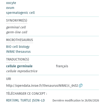
oocyte
ovum
spermatogenic cell
SYNONYME(S)
germinal cell
germ-line cell
MICROTHESAURUS
BIO cell biology
INRAE thesaurus
TRADUCTION(S)
cellule germinale
français
cellule reproductrice
URI
http://opendata.inrae.fr/thesaurusINRAE/c_6452
TÉLÉCHARGER CE CONCEPT :
RDF/XML
TURTLE
JSON-LD
Dernière modification le 26/06/2026