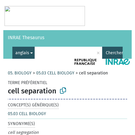
Vocabulaires
API
À propos
Nous contacter
Aide
INRAE Thesaurus
|
English
×
anglais
Chercher
05. BIOLOGY
>
05.03 CELL BIOLOGY
>
cell separation
TERME PRÉFÉRENTIEL
cell separation
CONCEPT(S) GÉNÉRIQUE(S)
05.03 CELL BIOLOGY
SYNONYME(S)
cell segregation