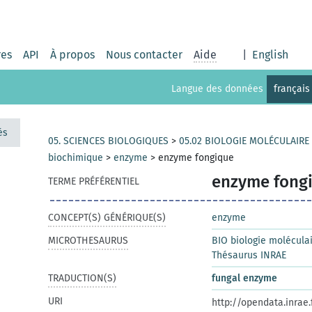
res
API
À propos
Nous contacter
Aide
|
English
Langue des données
français
és
05. SCIENCES BIOLOGIQUES
>
05.02 BIOLOGIE MOLÉCULAIRE
biochimique
>
enzyme
>
enzyme fongique
enzyme fong
TERME PRÉFÉRENTIEL
CONCEPT(S) GÉNÉRIQUE(S)
enzyme
MICROTHESAURUS
BIO biologie moléculai
Thésaurus INRAE
TRADUCTION(S)
fungal enzyme
URI
http://opendata.inrae