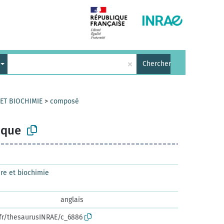
×
Chercher
 ET BIOCHIMIE
>
composé
ique
re et biochimie
anglais
.fr/thesaurusINRAE/c_6886