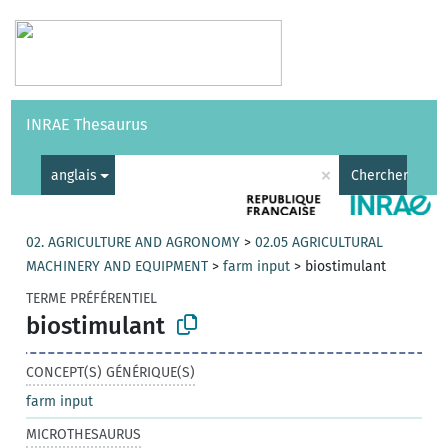
Vocabulaires
API
À propos
Nous contacter
Aide
INRAE Thesaurus
|
English
×
anglais
Chercher
02. AGRICULTURE AND AGRONOMY
>
02.05 AGRICULTURAL
MACHINERY AND EQUIPMENT
>
farm input
>
biostimulant
TERME PRÉFÉRENTIEL
biostimulant
CONCEPT(S) GÉNÉRIQUE(S)
farm input
MICROTHESAURUS