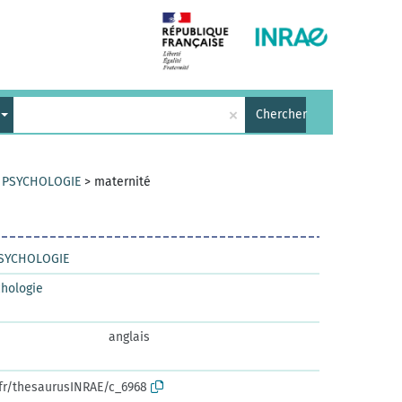
×
Chercher
T PSYCHOLOGIE
>
maternité
PSYCHOLOGIE
chologie
anglais
.fr/thesaurusINRAE/c_6968