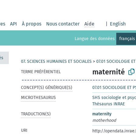
res
API
À propos
Nous contacter
Aide
|
English
Langue des données
français
és
07. SCIENCES HUMAINES ET SOCIALES
>
07.01 SOCIOLOGIE E
maternité
TERME PRÉFÉRENTIEL
CONCEPT(S) GÉNÉRIQUE(S)
07.01 SOCIOLOGIE ET 
MICROTHESAURUS
SHS sociologie et psy
Thésaurus INRAE
TRADUCTION(S)
maternity
motherhood
URI
http://opendata.inrae