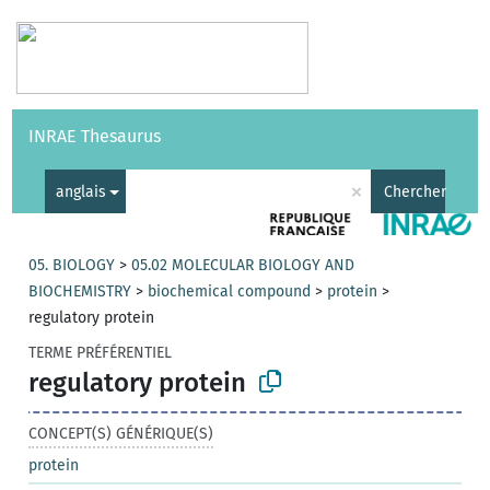
Vocabulaires
API
À propos
Nous contacter
Aide
INRAE Thesaurus
|
English
×
anglais
Chercher
05. BIOLOGY
>
05.02 MOLECULAR BIOLOGY AND
BIOCHEMISTRY
>
biochemical compound
>
protein
>
regulatory protein
TERME PRÉFÉRENTIEL
regulatory protein
CONCEPT(S) GÉNÉRIQUE(S)
protein