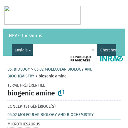
Vocabulaires
API
À propos
Nous contacter
Aide
INRAE Thesaurus
|
English
×
anglais
Chercher
05. BIOLOGY
>
05.02 MOLECULAR BIOLOGY AND
BIOCHEMISTRY
>
biogenic amine
TERME PRÉFÉRENTIEL
biogenic amine
CONCEPT(S) GÉNÉRIQUE(S)
05.02 MOLECULAR BIOLOGY AND BIOCHEMISTRY
MICROTHESAURUS